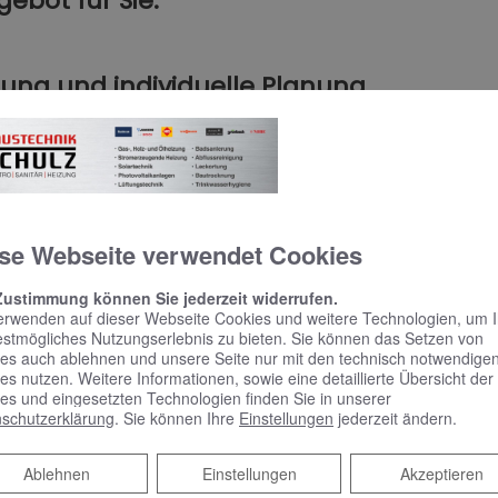
ebot für Sie:
tung und individuelle Planung
benheiten und Vorschriften für Sie
beste Form der Wärmepumpe für Ihre Gegebenheiten
ente Kostenaufstellung und Beratung zu möglichen Fördermitteln
se Webseite verwendet Cookies
achmann
Zustimmung können Sie jederzeit widerrufen.
erwenden auf dieser Webseite Cookies und weitere Technologien, um 
kte führender Hersteller
estmögliches Nutzungserlebnis zu bieten. Sie können das Setzen von
es auch ablehnen und unsere Seite nur mit den technisch notwendige
rantieleistungen inklusive
es nutzen. Weitere Informationen, sowie eine detaillierte Übersicht der
es und eingesetzten Technologien finden Sie in unserer
nstandhaltung aus einer Hand
schutzerklärung
. Sie können Ihre
Einstellungen
jederzeit ändern.
 Profis
Ablehnen
Ablehnen
Einstellungen
Akzeptieren