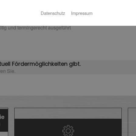
ligten Gewerke und Ämter
Datenschutz
Impressum
ndene oder benötigte Heizungsanlagen
ltig und termingerecht ausgeführt
uell Fördermöglichkeiten gibt.
ren Sie.